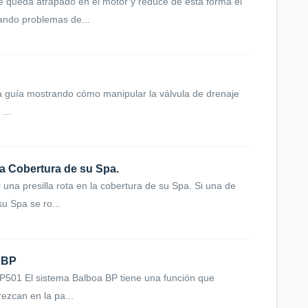
re queda atrapado en el motor y reduce de esta forma el
tando problemas de...
 cómo manipular la válvula de drenaje
...
la Cobertura de su Spa.
r una presilla rota en la cobertura de su Spa. Si una de
su Spa se ro...
 BP
P501 El sistema Balboa BP tiene una función que
ezcan en la pa...